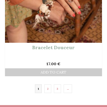
Bracelet Douceur
17.00
€
ADD TO CART
1
2
3
→