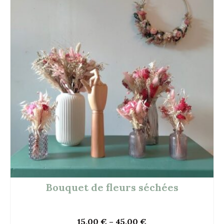
Bouquet de fleurs séchées
15.00
€
–
45.00
€