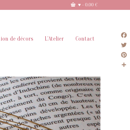
♥
-
0.00
€
ion de décors
L’Atelier
Contact
Face
Twit
Pint
Part