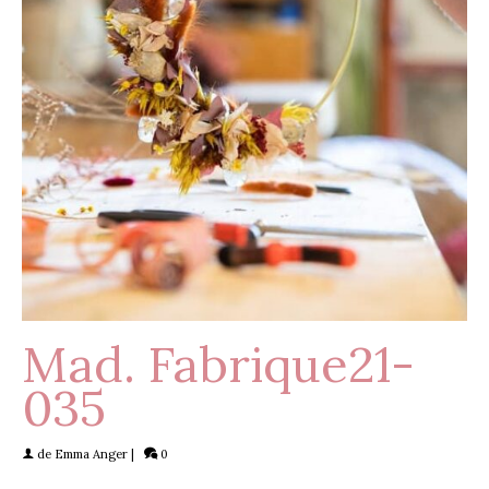
Mad. Fabrique21-
035
de
Emma Anger
|
0