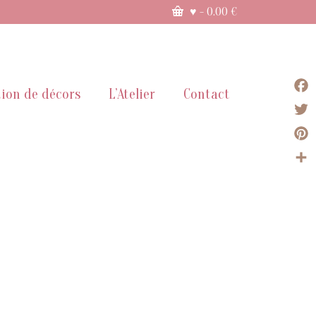
♥
-
0.00
€
ion de décors
L’Atelier
Contact
Face
Twit
Pint
Part