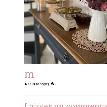
m
de
Emma Anger
|
0
Laisser un commenta