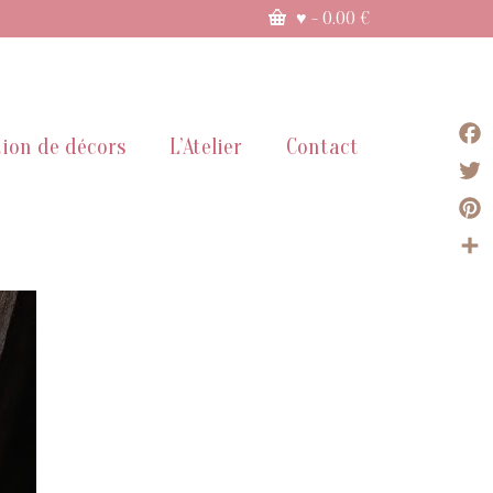
♥
-
0.00
€
ion de décors
L’Atelier
Contact
Face
Twit
Pint
Part