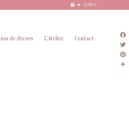
♥
-
0.00
€
ion de décors
L’Atelier
Contact
Face
Twit
Pint
Part